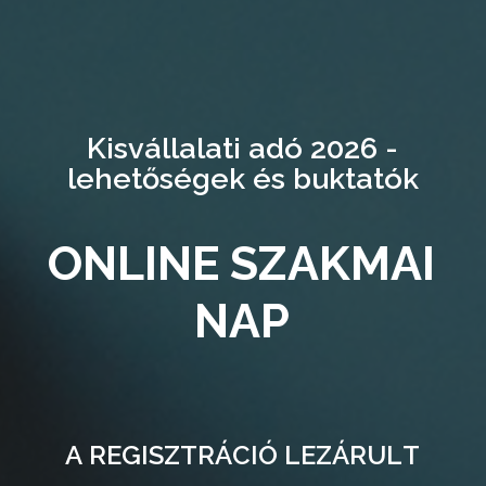
K
i
s
v
á
l
l
a
l
a
t
i
a
d
ó
2
0
2
6
-
l
e
h
e
t
ő
s
é
g
e
k
é
s
b
u
k
t
a
t
ó
k
O
N
L
I
N
E
S
Z
A
K
M
A
I
N
A
P
A
R
E
G
I
S
Z
T
R
Á
C
I
Ó
L
E
Z
Á
R
U
L
T